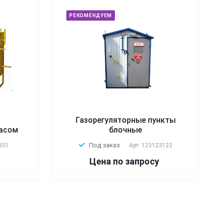
РЕКОМЕНДУЕМ
Газорегуляторные пункты
пасом
блочные
Под заказ
351
Арт.
123123123
Цена по зап
р
осу