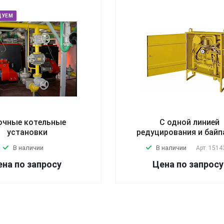
ДУЕМ
очные котельные
С одной линией
установки
редуцирования и бай
В наличии
В наличии
Арт.
1514
на по зап
р
осу
Цена по зап
р
осу