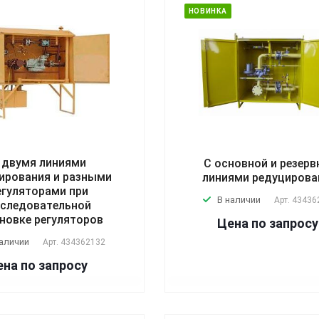
НОВИНКА
 двумя линиями
С основной и резерв
ирования и разными
линиями редуцирова
егуляторами при
В наличии
Арт.
43436
следовательной
новке регуляторов
Цена по зап
р
осу
наличии
Арт.
434362132
на по зап
р
осу