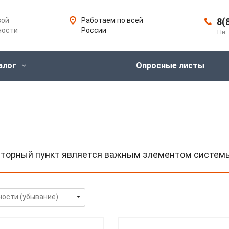
вой
Работаем по всей
8(
ности
России
Пн. 
алог
Опросные листы
яторный пункт является важным элементом систем