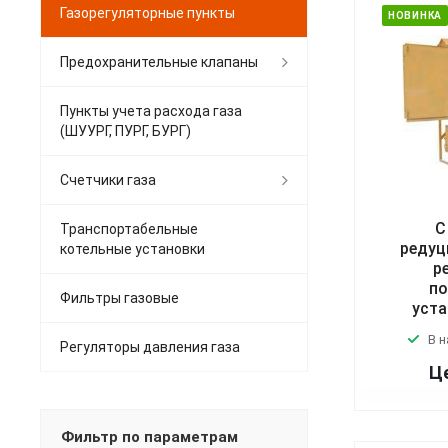
Газорегуляторные пункты
НОВИНКА
Предохранительные клапаны
Пункты учета расхода газа
(ШУУРГ, ПУРГ, БУРГ)
Счетчики газа
С
Транспортабельные
редуц
котельные установки
р
по
Фильтры газовые
уста
В 
Регуляторы давления газа
Це
Фильтр по параметрам