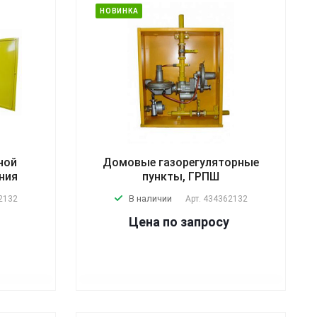
НОВИНКА
ной
Домовые газорегуляторные
ния
пункты, ГРПШ
В наличии
2132
Арт.
434362132
Цена по зап
р
осу