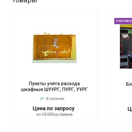
РЕКОМЕ
Пункты учета расхода
Бл
шкафные ШУУРГ, ПУРГ, УУРГ
В наличии
Цена по зап
р
осу
Ц
от 13 000 р./смена