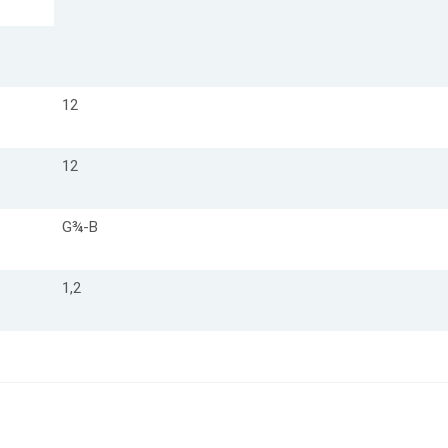
12
12
G¾-B
1,2