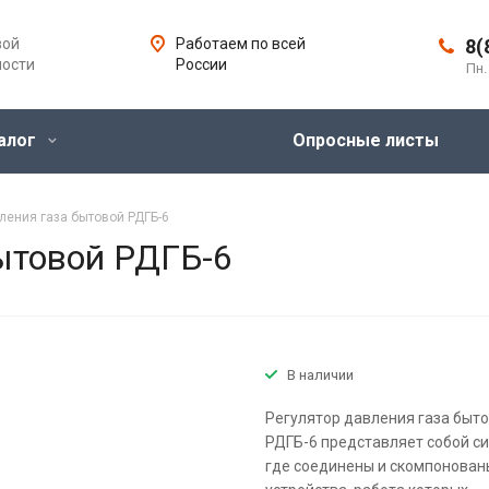
вой
Работаем по всей
8(
ности
России
Пн.
алог
Опросные листы
ления газа бытовой РДГБ-6
бытовой РДГБ-6
В наличии
Регулятор давления газа быто
РДГБ-6 представляет собой си
где соединены и скомпонован