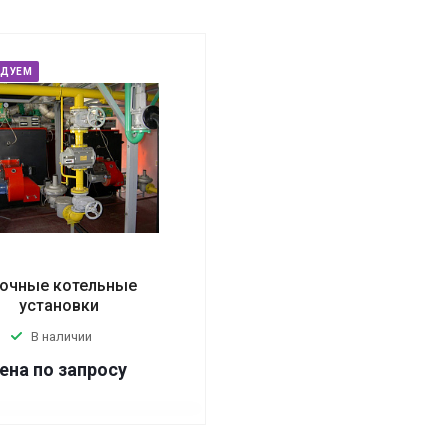
НДУЕМ
очные котельные
установки
В наличии
ена по зап
р
осу