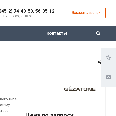
845-2) 74-40-50, 56-35-12
Заказать звонок
 – Пт.: с 9:00 до 18:00
Контакты
вого типа
стему,
ы все
Цена по зап
р
осу