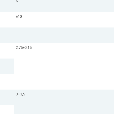
6
±10
2,75±0,15
3–3,5