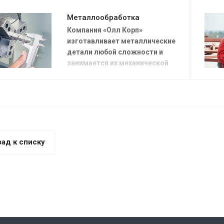
Металлообработка
Компания «Олл Корп»
изготавливает металлические
детали любой сложности и
занимается их механической
обработкой. Собственный
металлообрабатывающий центр
способен реализовать большие
объемы продукции и запустить
цикл работ от разработки
документации до серийного
выпуска изделий.
зад к списку