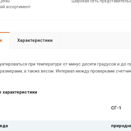
 цены
Широкая сеть представитель
кий ассортимент
е
Характеристики
атироваться при температуре от минус десяти градусов и до п
азмерами, а также весом. Интервал между проверками счетчика
е характеристики
СГ-1
реда
природны