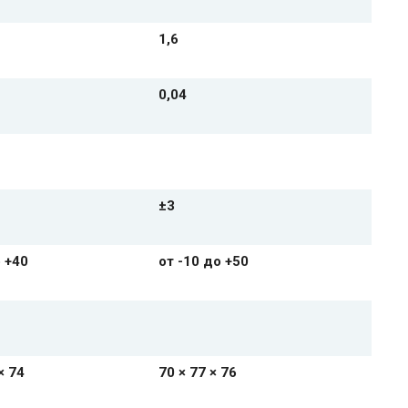
1,6
0,04
±3
о +40
от -10 до +50
× 74
70 × 77 × 76