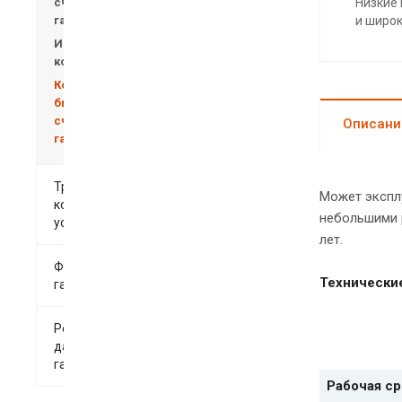
счетчики
Низкие
газа
и широ
Измерительные
комплексы
Коммунально-
бытовые
счетчики
Описани
газа
Транспортабельные
Может эксплу
котельные
небольшими р
установки
лет.
Фильтры
Технически
газовые
Регуляторы
давления
газа
Рабочая с