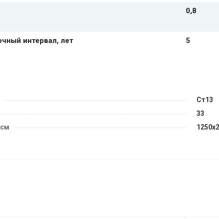
0,8
чный интервал, лет
5
Ст13
33
 см
1250х