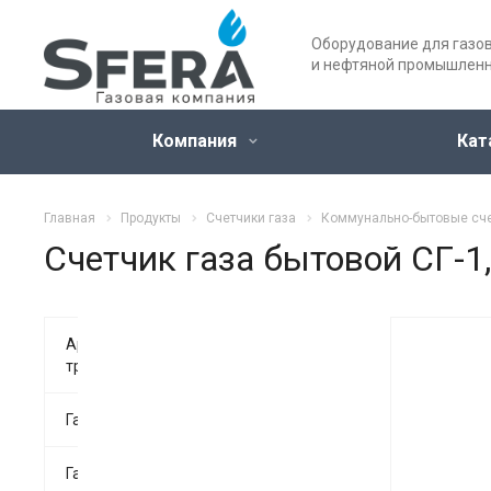
Оборудование для газо
и нефтяной промышлен
Компания
Кат
Главная
Продукты
Счетчики газа
Коммунально-бытовые сче
Счетчик газа бытовой СГ-1
Арматура
трубопроводная
Газоанализаторы
Газовые