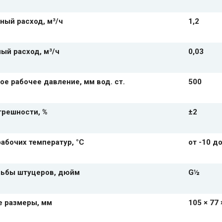
ный расход, м³/ч
1,2
ый расход, м³/ч
0,03
е рабочее давление, мм вод. ст.
500
грешности, %
±2
абочих температур, °С
от -10 д
зьбы штуцеров, дюйм
G½
е размеры, мм
105 × 77 