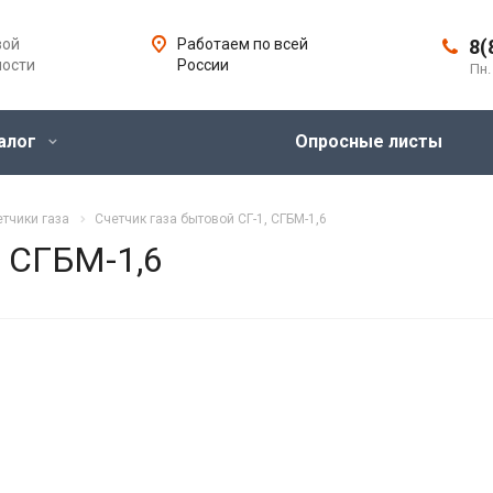
вой
Работаем по всей
8(
ности
России
Пн.
алог
Опросные листы
тчики газа
Счетчик газа бытовой СГ-1, СГБМ-1,6
, СГБМ-1,6