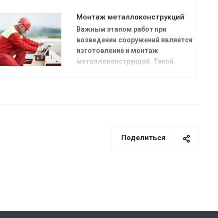
Монтаж металлоконструкций
Важным этапом работ при
возведении сооружений является
изготовление и монтаж
металлоконструкций. Такой
метод сборки наиболее
востребован в строительной
индустрии, но чтобы провести
качественные работы требуется
большая производственная база.
Поделиться